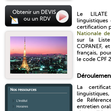
Obtenir un DEVIS
Le LILATE
ou un RDV
linguistiques
certification
Nationale de 
sur la Liste
COPANEF, et é
français, pou
le code CPF 
Déroulement
La certific
Nos ressources
linguistiqu
de Référenc
L’Institut
entretien ora
Horaires