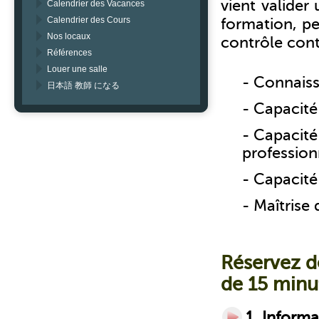
vient valider
Calendrier des Vacances
Calendrier des Cours
formation, p
Nos locaux
contrôle cont
Références
Louer une salle
- Connais
日本語 教師 になる
- Capacité
- Capacité
professionn
- Capacité
- Maîtrise
Réservez d
de 15 minu
1. Informa