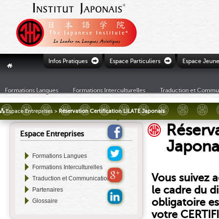
Ò
Ò
Infos Pratiques
Espace Particuliers
Espace Jeune
"
Formations Langues
Formations Interculturelles
Traduction et Commu
£
Espace Entreprises
>
Réservation Certification LILATE Japonais
Réserva
Espace Entreprises
Japona
Formations Langues
Formations Interculturelles
Vous suivez a
Traduction et Communication
le cadre du di
Partenaires
obligatoire es
Glossaire
votre CERTIFI