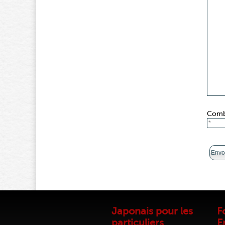
Combi
Japonais pour les
F
particuliers
E