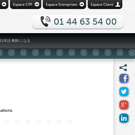
Ò
Ò
Ò
U
Espace CPF
Espace Entreprises
Espace Client
01 44 63 54 00
日本語 教師 になる
£
ations.