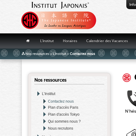
Info
"
L’Institut
Horaires
Calendrier des Vacances
Nos ressources
>
L’Institut
>
Contactez nous
Nos ressources
L’Institut
Contactez nous
Plan d'accès Paris
N'hés
Plan d'accès Tokyo
Qui sommes nous ?
Nous recrutons