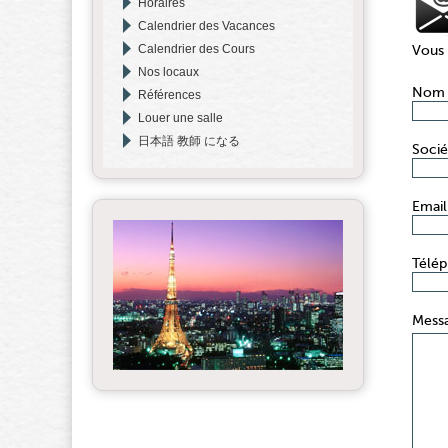
Horaires
Calendrier des Vacances
Calendrier des Cours
Vous 
Nos locaux
Nom 
Références
Louer une salle
日本語 教師 になる
Socié
Email
Télé
Mess