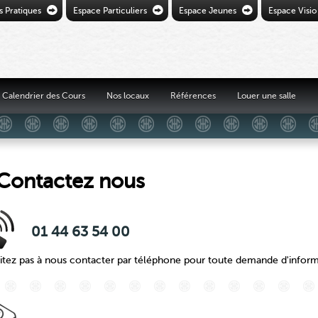
Ò
Ò
Ò
s Pratiques
Espace Particuliers
Espace Jeunes
Espace Visio
Calendrier des Cours
Nos locaux
Références
Louer une salle
Contactez nous
01 44 63 54 00
itez pas à nous contacter par téléphone pour toute demande d'inform