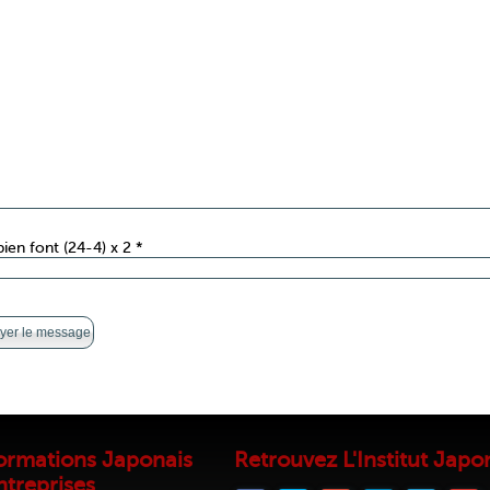
en font (24-4) x 2 *
ormations Japonais
Retrouvez L'Institut Japon
ntreprises