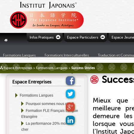
Ò
Ò
Infos Pratiques
Espace Particuliers
Espace Jeune
"
Formations Langues
Formations Interculturelles
Traduction et Commu
£
Espace Entreprises
>
Formations Langues
>
Success Stories
Success
Espace Entreprises
Formations Langues
Mieux que t
Pourquoi sommes nous n°1 ?
meilleure p
Formation FLE Français Langue
demeure les 
Etrangère
lorsque vou
La performance 20% moins
cher
l’Institut Ja