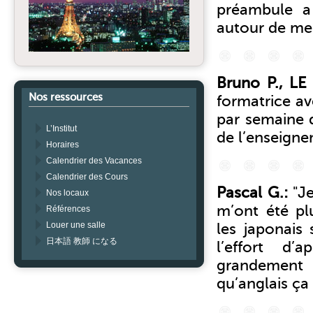
préambule a
autour de mes
Bruno P., L
Nos ressources
formatrice av
par semaine d
L’Institut
de l’enseigne
Horaires
Calendrier des Vacances
Calendrier des Cours
Pascal G.:
"J
Nos locaux
m’ont été pl
Références
Louer une salle
les japonais
日本語 教師 になる
l’effort d’
grandement 
qu’anglais ça 