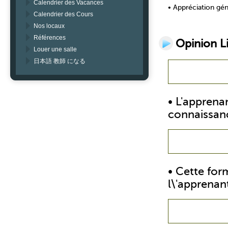
Calendrier des Vacances
• Appréciation gén
Calendrier des Cours
Nos locaux
Références
Opinion Li
Louer une salle
日本語 教師 になる
• L'apprenan
connaissan
• Cette form
l\'apprenant