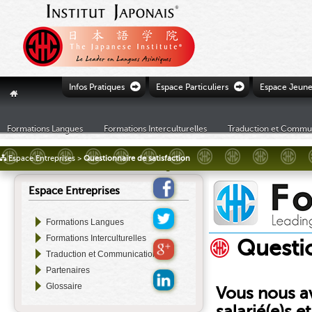
Ò
Ò
Infos Pratiques
Espace Particuliers
Espace Jeune
"
Formations Langues
Formations Interculturelles
Traduction et Commu
£
Espace Entreprises
>
Questionnaire de satisfaction
Espace Entreprises
Formations Langues
Formations Interculturelles
Questio
Traduction et Communication
Partenaires
Glossaire
Vous nous av
salarié(e)s 