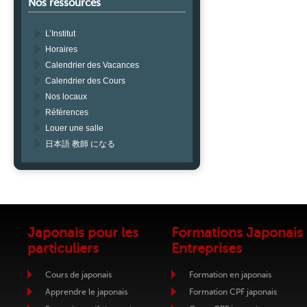
Nos ressources
L’Institut
Horaires
Calendrier des Vacances
Calendrier des Cours
Nos locaux
Références
Louer une salle
日本語 教師 になる
Japonais pour les
Formations Japonais
particuliers
Entreprises
Cours de japonais
Formation en japonais
Apprendre le japonais
Formation CPF japonais