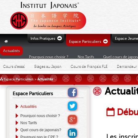
Ò
Infos Pratiques
Espace Jeune
Ò
"
Espace Particuliers
Actualités
Pourquoi nous choisir ?
Nos Tarifs
Quel cours de japon
Cours d'essai
Stages au Japon
Cours de Français FLE
Demandeur 
£
Espace Particuliers
>
Actualités
Actuali
Espace Particuliers
Actualités
Débu
Pourquoi nous choisir ?
Nos Tarifs
Quel cours de japonais?
Les inscr
Pourquoi pas le CPF ?