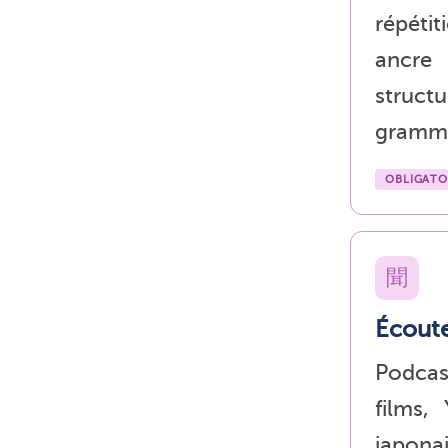
répéti
anc
structu
gramma
OBLIGATO
聞
Écout
Podcas
films,
japona