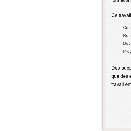
formation
Ce travai
Cons
Renf
Déve
Prog
Des supp
que des e
travail e