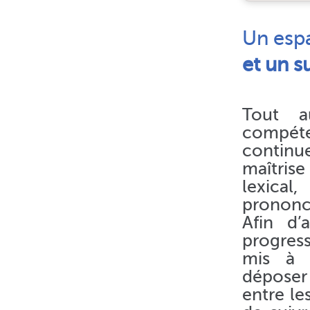
Un espa
et un s
Tout a
compét
continue
maîtris
lexical
prononci
Afin d’
progress
mis à d
déposer 
entre le