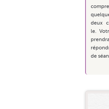
comp
quelque
deux c
le. Vot
prendra
répond
de séan