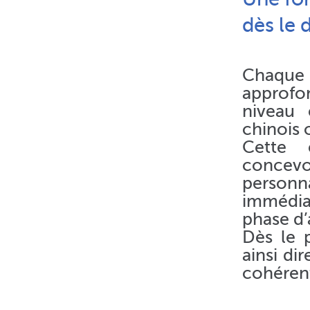
dès le
Chaque 
approfon
niveau 
chinois 
Cette 
concev
personn
immédia
phase d’
Dès le p
ainsi di
cohérent