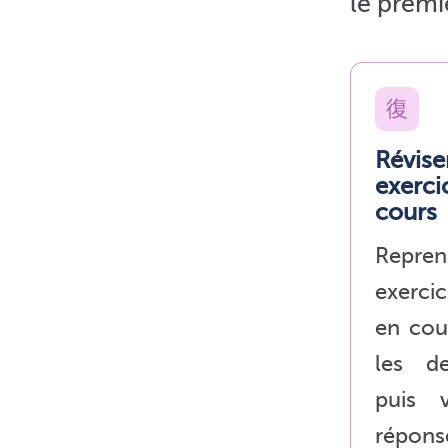
le premi
復
Révise
exerci
cours
Repr
exerci
en cour
les d
puis v
répo