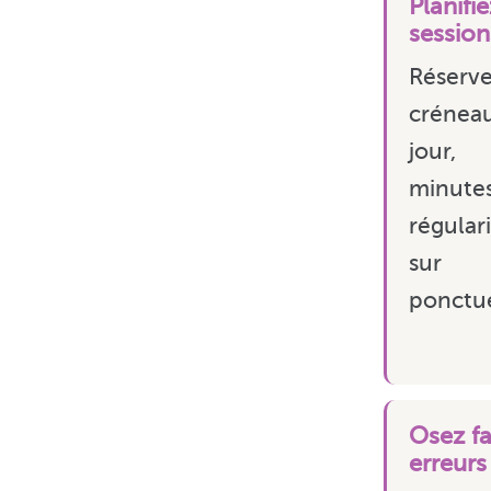
Planifi
session
Rése
créneau
jour
minu
régula
sur l
ponctue
Osez fa
erreurs