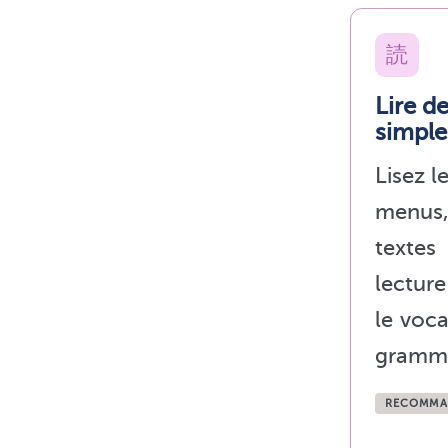
読
Lire d
simple
Lisez l
menus, 
textes
lectur
le voca
gramma
RECOMMA