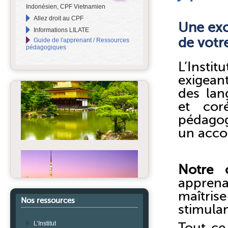
Indonésien, CPF Vietnamien
Allez droit au CPF
Une exc
Informations LILATE
de votr
Guide de l'apprenant / Ressources
pédagogiques
L’Insti
exigean
des lan
et cor
pédagog
un acco
Notre o
apprena
maîtri
Nos ressources
stimulan
L’Institut
Tout ce