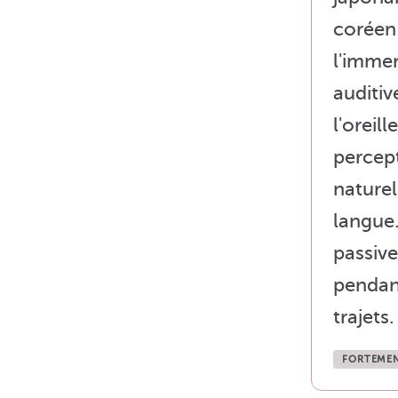
co
l'imme
auditi
l'ore
percep
natur
lang
passiv
pend
trajets.
FORTEMEN