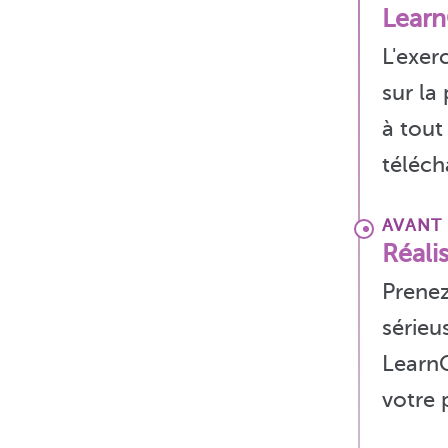
Lear
L'exer
sur la
à tout
téléch
AVANT
Réali
Prenez
sérieu
LearnC
votre 