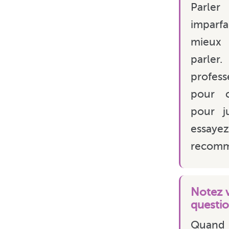
Parler
imparf
mieux
parl
profes
pour c
pour ju
essayez
recomm
Notez 
questi
Quan