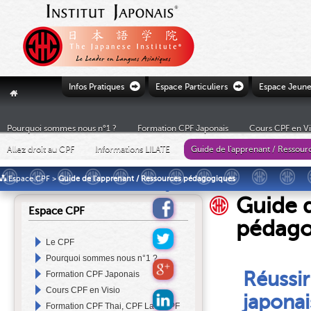
Ò
Ò
Infos Pratiques
Espace Particuliers
Espace Jeune
"
Pourquoi sommes nous n°1 ?
Formation CPF Japonais
Cours CPF en Vi
Allez droit au CPF
Informations LILATE
Guide de l'apprenant / Ressou
£
Espace CPF
>
Guide de l'apprenant / Ressources pédagogiques
Guide d
Espace CPF
pédago
Le CPF
Pourquoi sommes nous n°1 ?
Réussir
Formation CPF Japonais
Cours CPF en Visio
japonai
Formation CPF Thai, CPF Lao, CPF