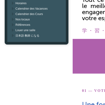
Horaires
le meil
Calendrier des Vacances
engage
Calendrier des Cours
votre e
Nos locaux
Références
学・習
Louer une salle
日本語 教師 になる
01 — VO
Une fo