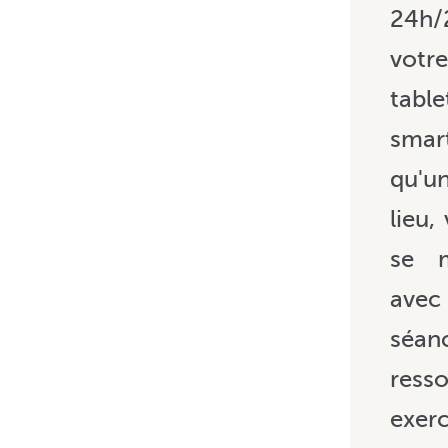
24h
votr
tab
smar
qu'
lieu,
se 
avec
séa
ress
exe