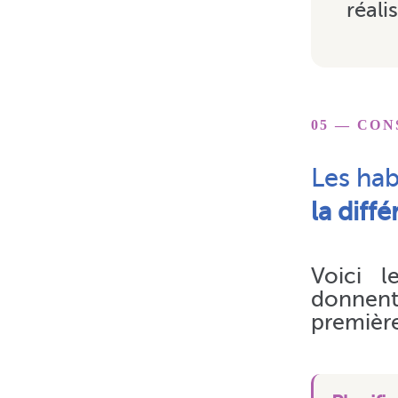
réalis
05 — CON
Les hab
la diff
Voici l
donnent
premièr