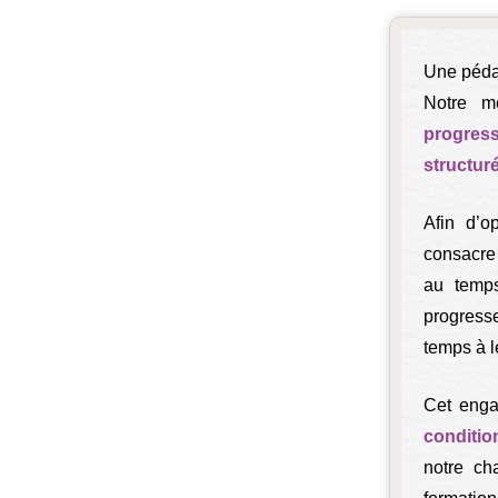
Une pédag
Notre m
progress
structur
Afin d’op
consacre
au temps
progresse
temps à l
Cet enga
conditi
notre ch