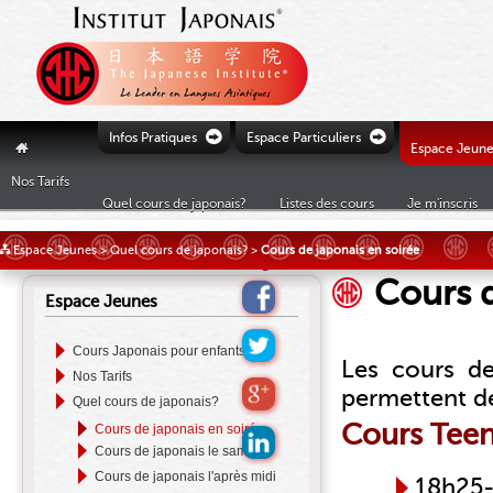
Ò
Ò
Infos Pratiques
Espace Particuliers
"
Espace Jeune
Nos Tarifs
Quel cours de japonais?
Listes des cours
Je m'inscris
£
Espace Jeunes
>
Quel cours de japonais?
>
Cours de japonais en soirée
Cours d
Espace Jeunes
Cours Japonais pour enfants
Les cours d
Nos Tarifs
permettent de 
Quel cours de japonais?
Cours Teen 
Cours de japonais en soirée
Cours de japonais le samedi
Cours de japonais l'après midi
18h25-