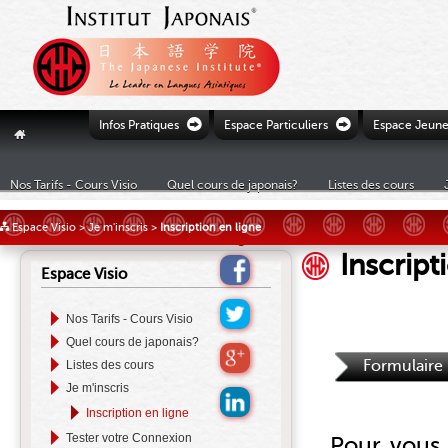
Ò
Ò
Infos Pratiques
Espace Particuliers
Espace Jeune
"
Nos Tarifs - Cours Visio
Quel cours de japonais?
Listes des cours
£
Espace Visio
>
Je m'inscris
>
Inscription en ligne
Inscript
Espace Visio
Nos Tarifs - Cours Visio
Quel cours de japonais?
Formulaire
Listes des cours
Je m'inscris
Inscription en ligne
Tester votre Connexion
Pour vous i