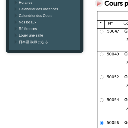
Cours p
Horaires
Calendrier des Vacances
Calendrier des Cours
Nos locaux
*
N°
Co
Références
50047
G
Louer une salle
日本語 教師 になる
50049
G
50052
G
50054
G
50056
G