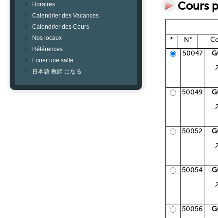
Cours p
Horaires
Calendrier des Vacances
Calendrier des Cours
Nos locaux
*
N°
Co
Références
50047
G
Louer une salle
日本語 教師 になる
50049
G
50052
G
50054
G
50056
G