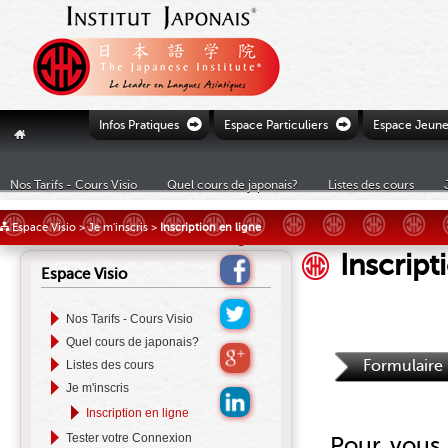
Ò
Ò
Infos Pratiques
Espace Particuliers
Espace Jeune
"
Nos Tarifs - Cours Visio
Quel cours de japonais?
Listes des cours
£
Espace Visio
>
Je m'inscris
>
Inscription en ligne
Inscript
Espace Visio
Nos Tarifs - Cours Visio
Quel cours de japonais?
Formulaire
Listes des cours
Je m'inscris
Inscription en ligne
Tester votre Connexion
Pour vous i