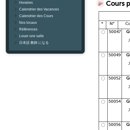
Cours p
Horaires
Calendrier des Vacances
Calendrier des Cours
Nos locaux
*
N°
Co
Références
50047
G
Louer une salle
日本語 教師 になる
50049
G
50052
G
50054
G
50056
G