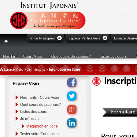
Ò
Ò
Infos Pratiques
Espace Particuliers
Espace Jeune
"
Nos Tarifs - Cours Visio
Quel cours de japonais?
Listes des cours
£
Espace Visio
>
Je m'inscris
>
Inscription en ligne
Inscript
Espace Visio
Nos Tarifs - Cours Visio
Quel cours de japonais?
Formulaire
Listes des cours
Je m'inscris
Inscription en ligne
Tester votre Connexion
Pour vous i