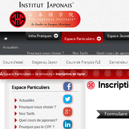
Ò
Infos Pratiques
Espace Jeune
Ò
"
Espace Particuliers
Actualités
Pourquoi nous choisir ?
Nos Tarifs
Quel cours de japon
Cours d'essai
Stages au Japon
Cours de Français FLE
Demandeur 
£
Espace Particuliers
>
Je m'inscris
>
Inscription en ligne
Inscript
Espace Particuliers
Actualités
Pourquoi nous choisir ?
Formulaire
Nos Tarifs
Quel cours de japonais?
Pourquoi pas le CPF ?