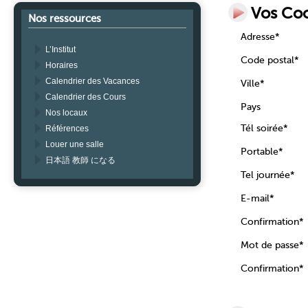
Vos Co
Nos ressources
Adresse*
L’Institut
Code postal*
Horaires
Calendrier des Vacances
Ville*
Calendrier des Cours
Pays
Nos locaux
Tél soirée*
Références
Louer une salle
Portable*
日本語 教師 になる
Tel journée*
E-mail*
Confirmation*
Mot de passe*
Confirmation*